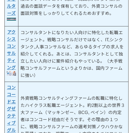
ルタ
過去の面談データを保有しており、外資コンサルの
ーズ
面談対策をしっかりしてくれるためおすすめ。
アク
コンサルタントになりたい人向けに特化した転職エ
シス
ージェント。戦略コンサルだけではなく、IT,シンク
コン
タンク,人事コンサルなど、あらゆるタイプの求人を
サル
紹介してくれる。あとは、コンサルタントとして独
ティ
立したい人向けに案件紹介もやっている。（大手戦
ング
略コンサルファームというよりかは、国内ファーム
に強い）
コン
コー
外資戦略コンサルティングファームの転職に特化し
ドエ
たハイクラス転職エージェント。約2割以上の世界３
グゼ
大ファーム（マッキンゼー、BCG, ベイン）の内定
クテ
者はコンコード経由だそうです。その理由の１つ
ィブ
に、戦略コンサルファームの選考対策ノウハウかな
グル