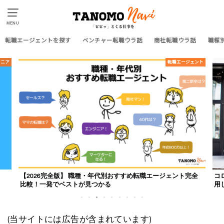
MENU
転職エージェントを探す
ベンチャー転職ウラ話
商社転職ウラ話
職種
ジニア
転職エージェント
？
【2026完全版】 職種・年代別おすすめ転職エージェント完全
コ
比較！一発でベストが見つかる
用
1
2
3
4
5
6
7
8
9
(当サイトには広告が含まれています)