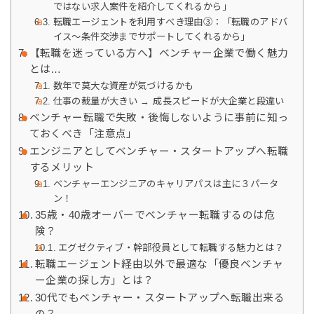
ではない求人案件を紹介してくれるから」
転職エージェントを利用すべき理由③：「転職のアドバ
イス～条件交渉までサポートしてくれるから」
【転職を迷っている方へ】ベンチャー企業で働く魅力
とは…
数年で莫大な資産が気づけるかも
仕事の裁量が大きい → 成長スピードが大企業と段違い
ベンチャー転職で失敗・後悔しないように事前に知っ
ておくべき「注意点」
エンジニアとしてベンチャー・スタートアップへ転職
するメリット
ベンチャーエンジニアのキャリアパスは主に３パータ
ン！
35歳・40歳オーバーでベンチャー転職するのは危
険？
エグゼクティブ・幹部役員として転職する魅力とは？
転職エージェント経由以外で最適な「優良ベンチャ
ー企業の探し方」とは？
30代でもベンチャー・スタートアップへ転職出来る
の？