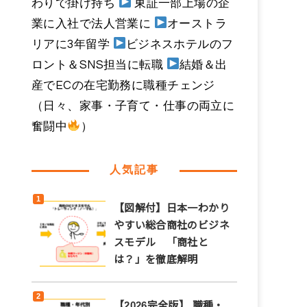
わりで掛け持ち
東証一部上場の企
業に入社で法人営業に
オーストラ
リアに3年留学
ビジネスホテルのフ
ロント＆SNS担当に転職
結婚＆出
産でECの在宅勤務に職種チェンジ
（日々、家事・子育て・仕事の両立に
奮闘中
）
人気記事
【図解付】日本一わかり
やすい総合商社のビジネ
スモデル 「商社と
は？」を徹底解明
【2026完全版】 職種・