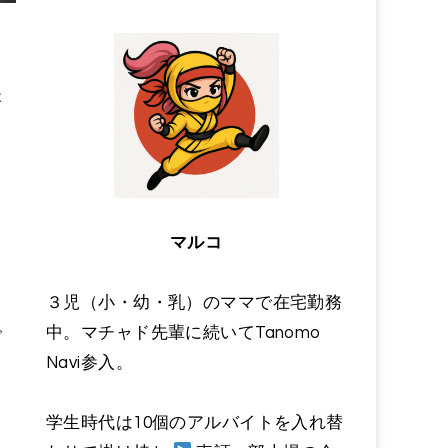
夫
マルコ
メ
３児（小・幼・乳）のママで在宅勤務
中。マチャド先輩に続いてTanomo
で
Navi参入。
学生時代は10個のアルバイトを入れ替