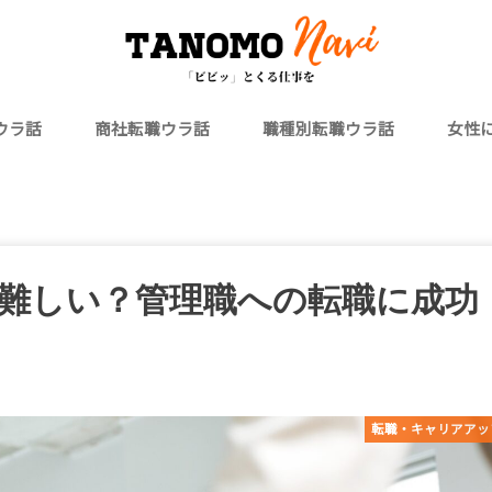
ウラ話
商社転職ウラ話
職種別転職ウラ話
女性
金融
T
メーカー
代外資系
800万円以上
マーケター
Webエンジニア
外資系
20
30
ママ
難しい？管理職への転職に成功
転職・キャリアアッ