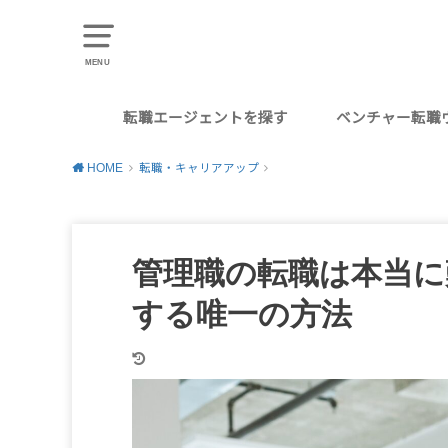
MENU
転職エージェントを探す
ベンチャー転職
ベンチャー
総合商社
Webマーケター
Webエンジニア
Webデザイナー
コンサルタント
外資系
英語系・グローバル職
海外勤務
営業職
エグゼクティブ・管理職
第二新卒
20代後半
30代
40代
副業
外資
外資I
外資
20
年収
HOME
転職・キャリアアップ
管理職の転職は本当に
する唯一の方法