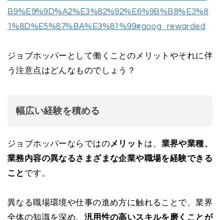
B9%E9%9D%A2%E3%82%92%E6%9B%B8%E3%8
1%8D%E5%87%BA%E3%81%99#goog_rewarded
ジョブホッパーとして働くことのメリットやそれに伴
う注意点はどんなものでしょう？
幅広い経験を積める
ジョブホッパーならではの
メリット
は、
業界や業種、
業務内容の異なるさまざまな企業や職場を経験できる
こと
です。
異なる職場環境や仕事の進め方に触れることで、業界
全体の知識を深め、
汎用性の高いスキルを磨くことが