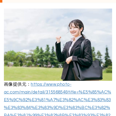
画像提供元：
https://www.photo-
ac.com/main/detail/31556854&title=%E5%85%AC%
E5%9C%92%E3%81%A7%E3%82%AC%E3%83%83
%E3%83%84%E3%83%9D%E3%83%BC%E3%82%
BA%E3%81%99%E3%82%8B%E3%83%93%E3%82