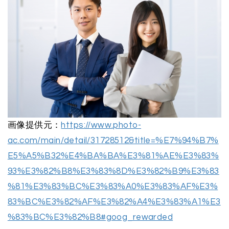
画像提供元：
https://www.photo-
ac.com/main/detail/31728512&title=%E7%94%B7%
E5%A5%B32%E4%BA%BA%E3%81%AE%E3%83%
93%E3%82%B8%E3%83%8D%E3%82%B9%E3%83
%81%E3%83%BC%E3%83%A0%E3%83%AF%E3%
83%BC%E3%82%AF%E3%82%A4%E3%83%A1%E3
%83%BC%E3%82%B8#goog_rewarded