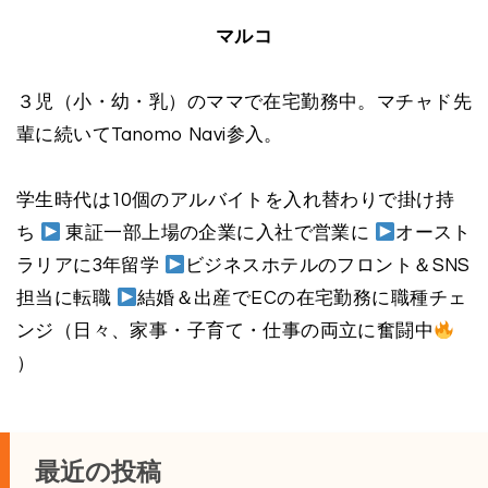
マルコ
３児（小・幼・乳）のママで在宅勤務中。マチャド先
輩に続いてTanomo Navi参入。
学生時代は10個のアルバイトを入れ替わりで掛け持
ち
東証一部上場の企業に入社で営業に
オースト
ラリアに3年留学
ビジネスホテルのフロント＆SNS
担当に転職
結婚＆出産でECの在宅勤務に職種チェ
ンジ（日々、家事・子育て・仕事の両立に奮闘中
）
最近の投稿