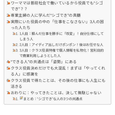
ワーママは普段社会で働いているから役員でも“シゴ
でき”？？
専業主婦の人に学んだ“シゴでき”の真髄
実際にいた役員の中の「仕事をこなさない」3人の困
った人たち
1人目：頼んだ仕事を勝手に「改変」！自分仕様にして
しまう人
2人目：アイディア出しだけポンポン！後はお任せな人
3人目：クラス役員特権で個人情報を私物化！営利目的
で商業利用しようとした人
“できる人”の共通点は「姿勢」にある
クラス役員決めだけでも大混乱！まずは「やってくれ
る人」に感謝を
クラス役員で得たことは、その後の仕事にも人生にも
活きる
おわりに：やってきたことは、決して無駄じゃない
まとめ：“シゴでき”な人の3つの共通点