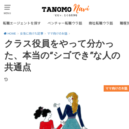
MENU
転職エージェントを探す
ベンチャー転職ウラ話
商社転職ウラ話
職種
HOME
女性に向けた記事
ママ向けのお話
クラス役員をやって分かっ
た、本当の“シゴでき”な人の
共通点
ママ向けのお話