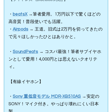
・
beatsX
→筆者愛用。1万円以下で驚くほどの
高音質！普段使いでも活躍。
・
Airpods
→ 王道。旧式は2万円を切ってきたの
で元々ほしかったひとはありかと。
・
SoundPeats
→ コスパ最強！筆者サブイヤホ
ンとして愛用！4,000円とは思えないクオリテ
ィ。
【有線イヤホン】
・
Sony 重低音モデル MDR-XB510AS
→安定の
SONY！マイク付き。やっぱり壊れにくい日本
製。