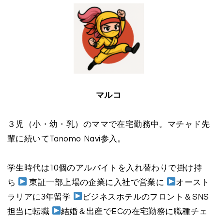
マルコ
３児（小・幼・乳）のママで在宅勤務中。マチャド先
輩に続いてTanomo Navi参入。
学生時代は10個のアルバイトを入れ替わりで掛け持
ち
東証一部上場の企業に入社で営業に
オースト
ラリアに3年留学
ビジネスホテルのフロント＆SNS
担当に転職
結婚＆出産でECの在宅勤務に職種チェ