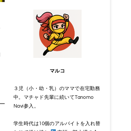
な
同
マルコ
っ
３児（小・幼・乳）のママで在宅勤務
中。マチャド先輩に続いてTanomo
Navi参入。
学生時代は10個のアルバイトを入れ替