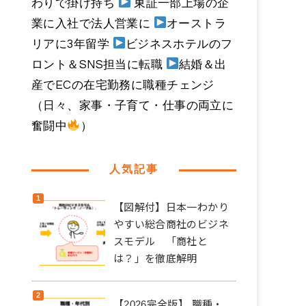
わりで掛け持ち
東証一部上場の企
業に入社で法人営業に
オーストラ
リアに3年留学
ビジネスホテルのフ
ロント＆SNS担当に転職
結婚＆出
産でECの在宅勤務に職種チェンジ
（日々、家事・子育て・仕事の両立に
奮闘中
）
人気記事
【図解付】日本一わかり
やすい総合商社のビジネ
スモデル 「商社と
は？」を徹底解明
【2026完全版】 職種・