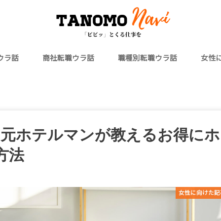
ウラ話
商社転職ウラ話
職種別転職ウラ話
女性
金融
T
メーカー
代外資系
800万円以上
マーケター
Webエンジニア
外資系
20
30
ママ
？元ホテルマンが教えるお得にホ
方法
女性に向けた記