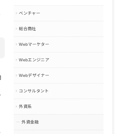
り
に
ベンチャー
総合商社
Webマーケター
Webエンジニア
て
Webデザイナー
期
コンサルタント
で
外資系
外資金融
ッ
あ