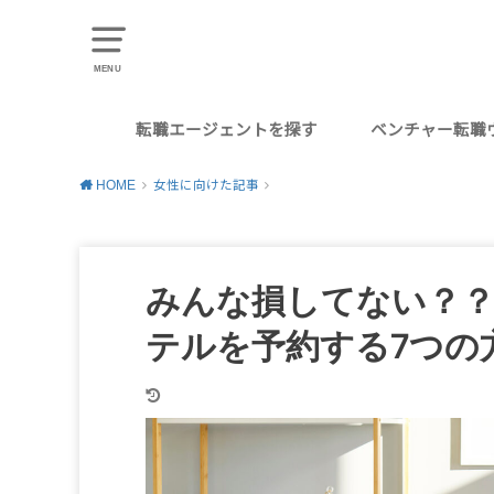
MENU
転職エージェントを探す
ベンチャー転職
ベンチャー
総合商社
Webマーケター
Webエンジニア
Webデザイナー
コンサルタント
外資系
英語系・グローバル職
海外勤務
営業職
エグゼクティブ・管理職
第二新卒
20代後半
30代
40代
副業
外資
外資I
外資
20
年収
HOME
女性に向けた記事
みんな損してない？
テルを予約する7つの