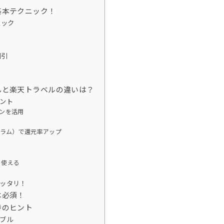
基本テクニック！
ェック
割引
んと楽天トラベルの違いは？
ント
ソンを活用
グラム）で還元率アップ
＆使える
ッタリ！
は必須！
時のヒント
ブル