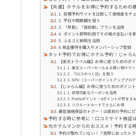
【共通】ホテルをお得に予約するための
1. 各種予約サイトを比較して価格差をチ
2. 平日や閑散期を狙う
3. 「早割」「直前割」プランを活用
4. ポイント即時利用でその場の支払いを
5. ふるさと納税を活用
6.株主優待を購入やメンバーシップ登録
ネット予約でお得にホテル予約！じゃら
【楽天トラベル編】お得に使うためのポイ
1. 楽天スーパーセール＆お買い物マラ
2. 「0と5のつく日」を狙う
3. SPU（スーパーポイントアッププロ
【じゃらん編】お得に使うためのポイント
1. 併用可能なクーポンを活用
2. Pontaポイント・dポイントが貯まる
3. リクルートカードでさらにお得
最低価格保証のトクー！は直前の予約にピ
予約する時に参考に！口コミサイト検証
元ホテルマンからのおススメ！予約する
予約が取れていない！？実際にあったトラ